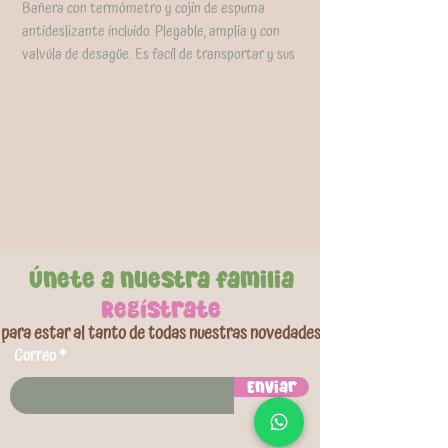
Bañera con termómetro y cojín de espuma
antideslizante incluido. Plegable, amplia y con
valvúla de desagüe. Es facíl de transportar y sus
patas son antideslizantes. Tiene capacidad
hasta de 25 litros de agua y la puedes usar desde
el nacimiento de tu bebé. Medidas abierta:
45x75x21cm aprox.
Únete a nuestra familia
Regístrate
para estar al tanto de todas nuestras novedades
Correo
Enviar