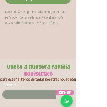
Gafas de Sol Plegables para Niños, diseñadas
para acompañar cada aventura al aire libre,
estas gafas bloquean los rayos UV para
proteger los ojos de los más pequeños durante
el día. Su montura plegable las hace fáciles de
guardar en bolsillos, bolsos o morrales, perfectas
para llevar a todas partes. El armazón flexible
se adapta a diferentes formas y tamaños de
rostro para un ajuste cómodo y seguro.
Disponibles en colores vibrantes que los niños
Únete a nuestra familia
van a querer usar todo el tiempo.
Regístrate
para estar al tanto de todas nuestras novedades
Correo
Enviar