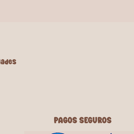
tóxicas.
ño de 8 cm son ideales tanto para
para adultos. Su tamaño versátil las
n la elección perfecta para agregar
color a todas tus actividades
tidos vivos o pastel.
dades
PAGOS SEGUROS