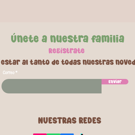
sustancias 
Con un tama
niños como 
convierte e
Únete a nuestra familia
diversión y 
acuáticas.
Regí
strate
•Colores sur
 estar al tanto de todas nuestras nove
Correo
Enviar
NUESTRAS REDES