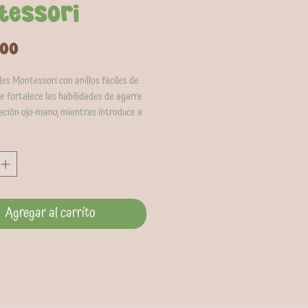
tessori
Precio
000
es Montessori con anillos fáciles de
e fortalece las habilidades de agarre
nación ojo-mano, mientras introduce a
conceptos básicos como letras,
ores y números. Los anillos también
como mordedores, sumando diversión
tal al momento de apilar y explorar.
y portátil, ideal para llevar a
gar
Agregar al carrito