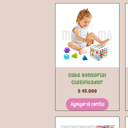
Vista rápida
Cubo Sensorial
Clasificador
Precio
$ 45.000
Agregar al carrito