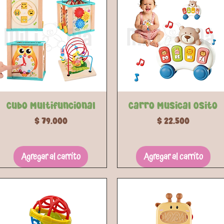
Vista rápida
Vista rápida
Cubo Multifuncional
Carro Musical Osito
Precio
Precio
$ 79.000
$ 22.500
Agregar al carrito
Agregar al carrito