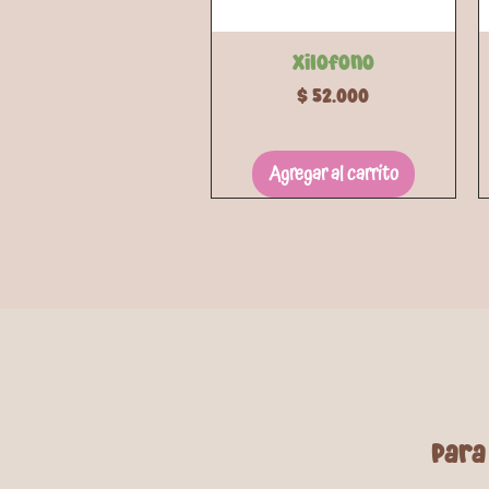
Vista rápida
Xilofono
Precio
$ 52.000
Agregar al carrito
para