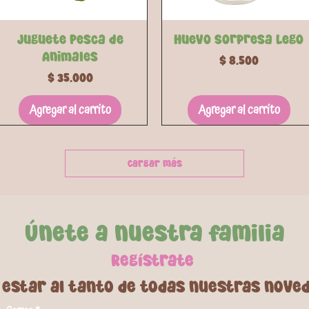
Vista rápida
Vista rápida
Juguete Pesca de
Huevo Sorpresa Lego
Animales
Precio
$ 8.500
Precio
$ 35.000
Agregar al carrito
Agregar al carrito
Cargar más
Únete a nuestra familia
Regí
strate
 estar al tanto de todas nuestras nove