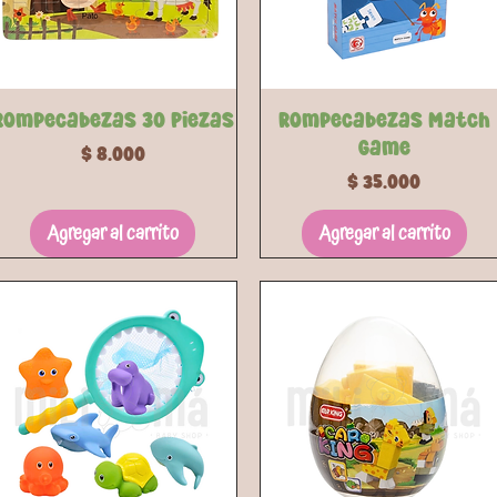
Vista rápida
Vista rápida
Rompecabezas 30 Piezas
Rompecabezas Match
Game
Precio
$ 8.000
Precio
$ 35.000
Agregar al carrito
Agregar al carrito