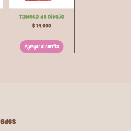
Vista rápida
Tableta de Dibujo
Precio
$ 14.000
Agregar al carrito
dades