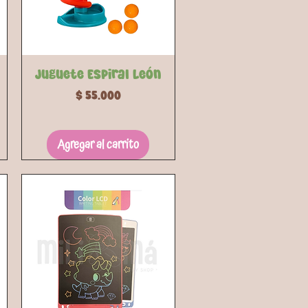
Vista rápida
Juguete Espiral León
Precio
$ 55.000
Agregar al carrito