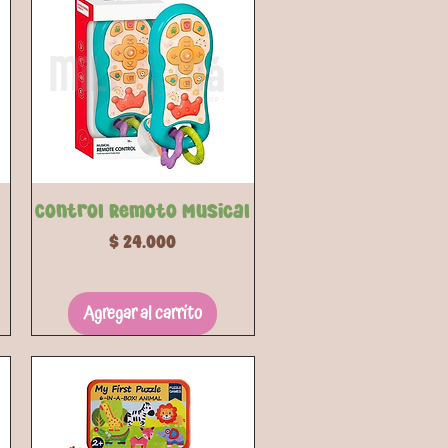
Vista rápida
Control Remoto Musical
Precio
$ 24.000
Agregar al carrito