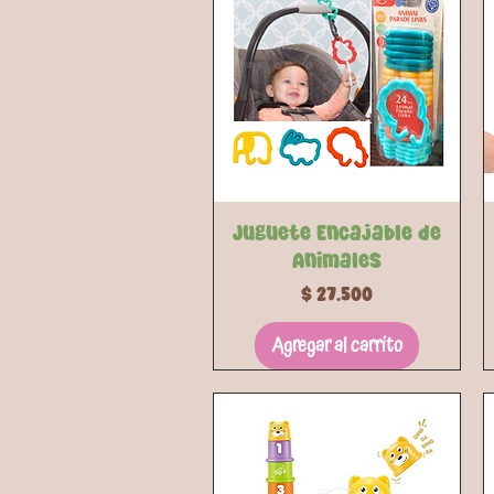
Vista rápida
Juguete Encajable de
Animales
Precio
$ 27.500
Agregar al carrito