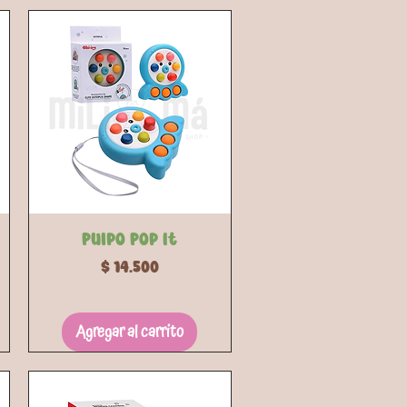
Vista rápida
Pulpo Pop It
Precio
$ 14.500
Agregar al carrito