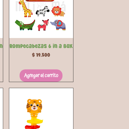
Vista rápida
n
Rompecabezas 6 in a Box
Precio
$ 19.500
Agregar al carrito