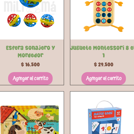
Vista rápida
Vista rápida
Esfera Sonajero y
Juguete Montessori 8 e
Mordedor
1
Precio
Precio
$ 16.500
$ 29.500
Agregar al carrito
Agregar al carrito