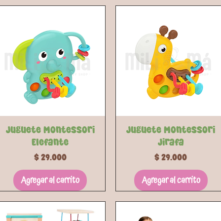
Vista rápida
Vista rápida
Juguete Montessori
Juguete Montessori
Elefante
Jirafa
Precio
Precio
$ 29.000
$ 29.000
Agregar al carrito
Agregar al carrito