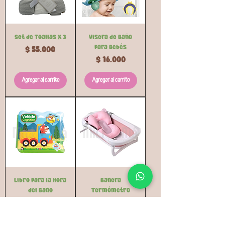
Set de Toallas x 3
Visera de Baño
para Bebés
Precio
$ 55.000
Precio
$ 16.000
Agregar al carrito
Agregar al carrito
Libro para la Hora
Bañera
del Baño
Termómetro
Precio
Precio
$ 14.500
$ 178.500
Agregar al carrito
Agregar al carrito