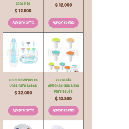
Conejito
Precio
$ 12.000
Precio
$ 12.500
Agregar al carrito
Agregar al carrito
Lima Eléctrica de
Repuesto
Uñas para Bebés
Almohadillas Lima
para Bebés
Precio
$ 32.000
Precio
$ 12.500
Agregar al carrito
Agregar al carrito