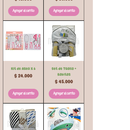
Agregar al carrito
Agregar al carrito
Kit de Aseo x 6
Set de Toalla +
Babitas
Precio
$ 24.000
Precio
$ 45.000
Agregar al carrito
Agregar al carrito