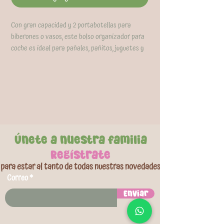
Con gran capacidad y 2 portabotellas para
biberones o vasos, este bolso organizador para
coche es ideal para pañales, pañitos, juguetes y
alimentos. Su diseño versátil se adapta
fácilmente al coche o cuna, manteniendo todo
organizado. Hecha de lino duradero, es la opción
perfecta para padres. Tamaño: 21 cm de largo x
12 cm de alto x 12 cm de ancho.
Únete a nuestra familia
Regístrate
para estar al tanto de todas nuestras novedades
Correo
Enviar