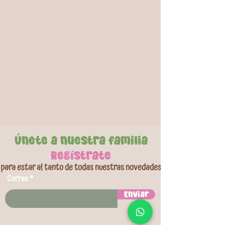
modos de juego (piano y sonidos de animales),
fomentando el aprendizaje temprano. Su diseño
sin bordes filosos y volumen ajustable cuidan la
seguridad y audición del bebé, mientras su forma
de auto con movimiento hacia adelante
incentiva a gatear desde los 6 meses. Estimula
la motricidad, la coordinación ojo-mano, la
cognición y el lenguaje.
Únete a nuestra familia
Regístrate
para estar al tanto de todas nuestras novedades
Correo
Enviar