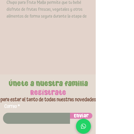
Chupo para Fruta Malla permite que tu bebé
disfrute de frutas frescas, vegetales y otros
alimentos de forma segura durante la etapa de
alimentación complementaria.El asa tipo anillo
con textura facilita el agarre para las manos
pequeñas. Fabricado en materiales seguros
libres de BPA, Recomendada para bebés
mayores de 6 meses. Incluye tapa protectora.
Únete a nuestra familia
Regístrate
para estar al tanto de todas nuestras novedades
Correo
Enviar