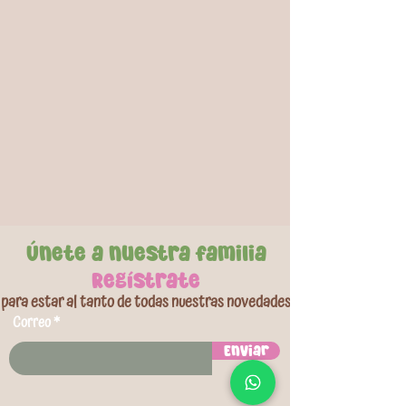
boca abajo o el baño. Cada cubo tiene texturas
únicas que promueven la exploración táctil, y
algunos incluyen funciones de sonajero o chirrido
para una experiencia sensorial completa. Son
suaves, ligeros y fáciles de agarrar, además de
estar fabricados con material no tóxico, seguro
para morder y explorar. Su uso versátil los hace
perfectos como juguete de gimnasia, para la
bañera o como regalo, convirtiendo el juego en
un momento lleno de aprendizaje y diversión.
Únete a nuestra familia
Regístrate
para estar al tanto de todas nuestras novedades
Correo
Enviar