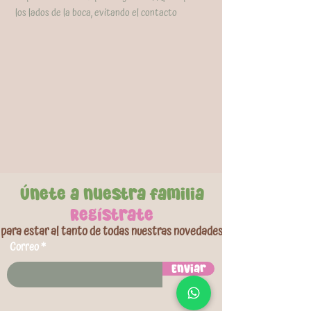
los lados de la boca, evitando el contacto
directo con la garganta y la zona de sabor, lo que
reduce el riesgo de asfixia y el rechazo del bebé.
Su escala graduada permite controlar la dosis
con precisión en cada toma.Fabricado en PP
libre de BPA y silicona líquida de grado
alimenticio, resiste hervido y desinfección
completa. Resistente, fácil de limpiar e higiénico
para el uso diario.
Únete a nuestra familia
Regístrate
para estar al tanto de todas nuestras novedades
Correo
Enviar