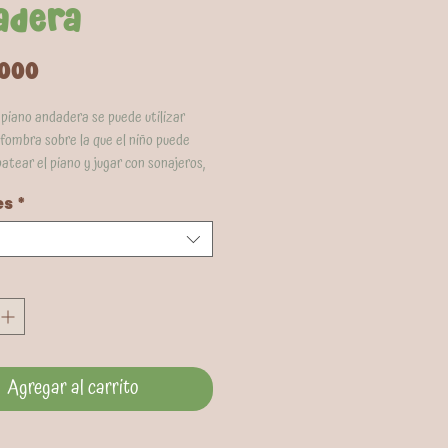
adera
Precio
.000
 piano andadera se puede utilizar
fombra sobre la que el niño puede
atear el piano y jugar con sonajeros,
dor para ayudarle a aprender a
es
*
o modificando las piezas de lugar. El
á diseñado para los niños que
r sus primeros pasos y también les
forma segura a sostenerse y
caminar proporcionándoles un apoyo
Agregar al carrito