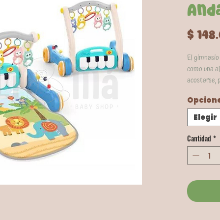
And
$ 148
El gimnasio
como una al
acostarse, p
o como anda
Opcion
caminar, sol
andador est
Elegir
intentan da
ayudará de 
Cantidad
*
aprender a 
cómodo.