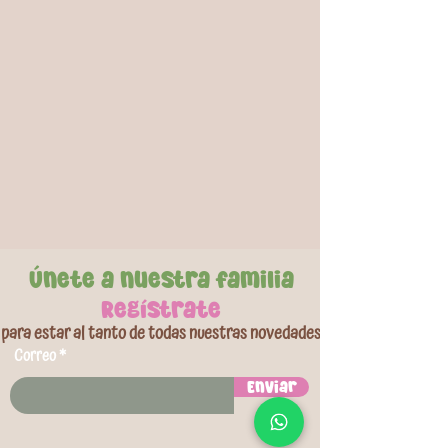
Fabricado en plástico resistente, garantiza
durabilidad y confiabilidad en cada uso. Cuenta
con un tamaño práctico y peso ligero.
La acción de bombeo de arriba y abajo ofrece
una carga de aire rápida y eficiente, asegurando
que tus inflables estén listos en menos tiempo.
Únete a nuestra familia
Regístrate
para estar al tanto de todas nuestras novedades
Correo
Enviar