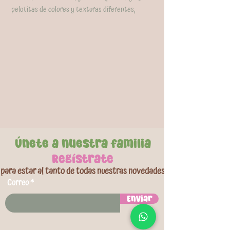
pelotitas de colores y texturas diferentes,
ideales para que tu bebé descubra el mundo a
través del tacto y la vista. Fabricadas con
materiales libres de BPA, son completamente
seguras para morder y explorar, además de ser
fáciles de limpiar para mantener siempre una
higiene óptima. Perfectas para estimular el
desarrollo sensorial y motriz desde los primeros
meses.
Únete a nuestra familia
Regístrate
para estar al tanto de todas nuestras novedades
Correo
Enviar