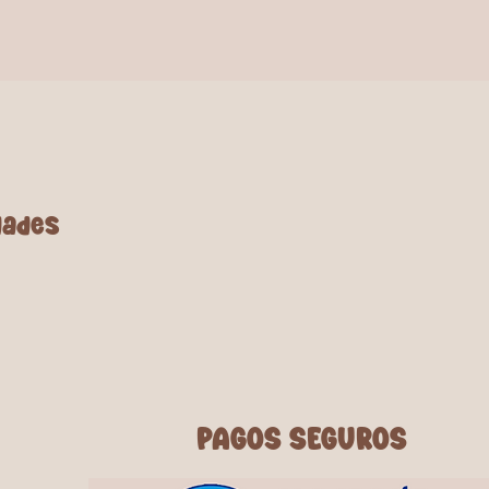
dala en un lugar fresco y
 del sol.
e momentos refrescantes y seguros
s piscinas para niños!
00 pelotas de colores surtidos
cinas: 86x25cm y 114x25cm.
la piscina: Vinilo. Incluye Kit de
dades
PAGOS SEGUROS