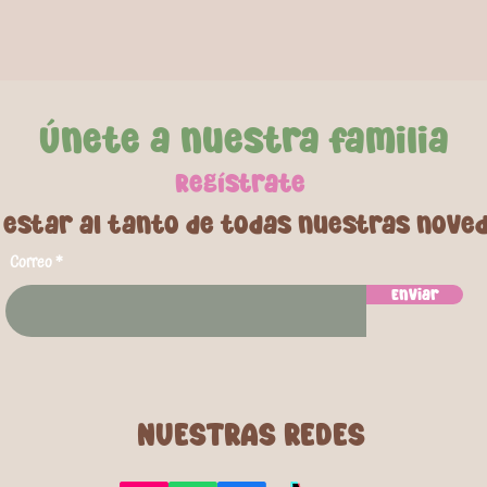
secar y guár
resguardado
¡Disfruta d
con nuestra
Únete a nuestra familia
•Contiene 1
Regí
strate
•Tamaño pis
•Material de 
 estar al tanto de todas nuestras nove
reparación.
Correo
Enviar
NUESTRAS REDES