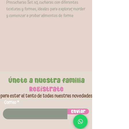
Precucharas Set x3, cucharas con diferentes
texturas y formas, ideales para explorar, morder
y comenzar a probar alimentos de forma
segura, ayudando a desarrollar la coordinación,
aliviar las encías durante la dentición y
promover la autonomía desde los primeros
meses. Estimulan los sentidos y la motricidad
fina, son fáciles de lavar y esterilizar, y cuentan
con una base con ventosa que evita que caigan
al piso, brindando practicidad tanto para el bebé
como para los papás.
Únete a nuestra familia
Regístrate
para estar al tanto de todas nuestras novedades
Correo
Enviar