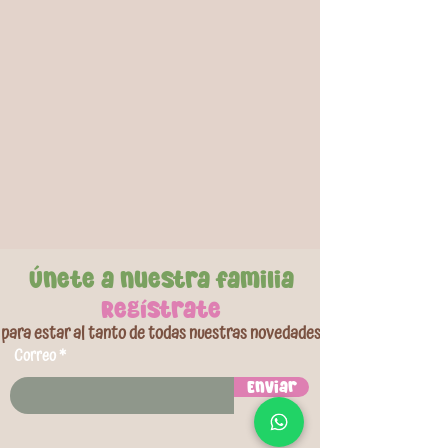
correa ajustable y broche de seguridad, se
adapta fácilmente al asiento del carro
brindando soporte sin incomodidad. Ideal para
mantener al pequeño cómodo y seguro durante
trayectos largos.
Diseños aleatorios.
Únete a nuestra familia
Regístrate
para estar al tanto de todas nuestras novedades
Correo
Enviar