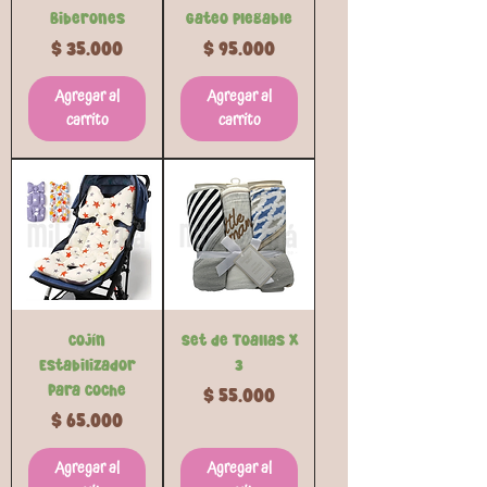
Biberones
Gateo Plegable
Precio
Precio
$ 35.000
$ 95.000
Agregar al
Agregar al
carrito
carrito
Cojín
Set de Toallas x
Estabilizador
3
para Coche
Precio
$ 55.000
Precio
$ 65.000
Agregar al
Agregar al