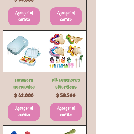
Agregar al
Agregar al
carrito
carrito
Lonchera
Kit Loncheras
Hermetica
Divertidas
Precio
Precio
$ 62.000
$ 58.500
Agregar al
Agregar al
carrito
carrito