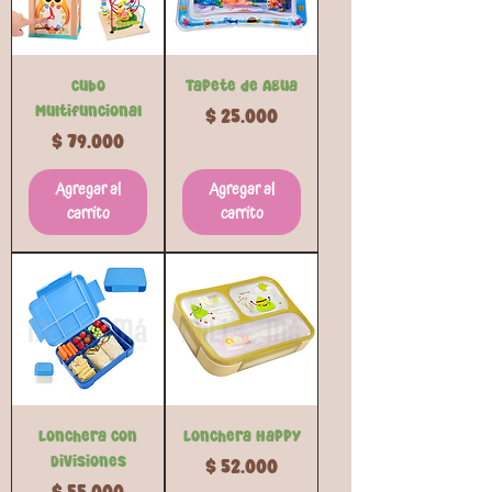
Cubo
Tapete de Agua
Multifuncional
Precio
$ 25.000
Precio
$ 79.000
Agregar al
Agregar al
carrito
carrito
Lonchera con
Lonchera Happy
Divisiones
Precio
$ 52.000
Precio
$ 55.000