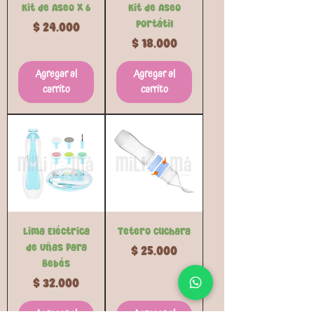
Kit de Aseo x 6
Kit de Aseo
Portátil
Precio
$ 24.000
Precio
$ 18.000
Agregar al
Agregar al
carrito
carrito
Lima Eléctrica
Tetero Cuchara
de Uñas para
Precio
$ 25.000
Bebés
Precio
$ 32.000
Agregar al
Agregar al